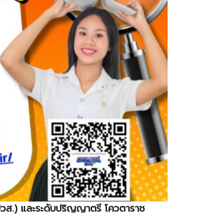
ง (ปวส.) และระดับปริญญาตรี โควตาราช