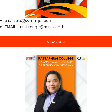
อาจารย์ณัฐิรงค์ กฤตานนท์
EMAIL
: nuttirong.k@rmusv.ac.th
รายละเอียด