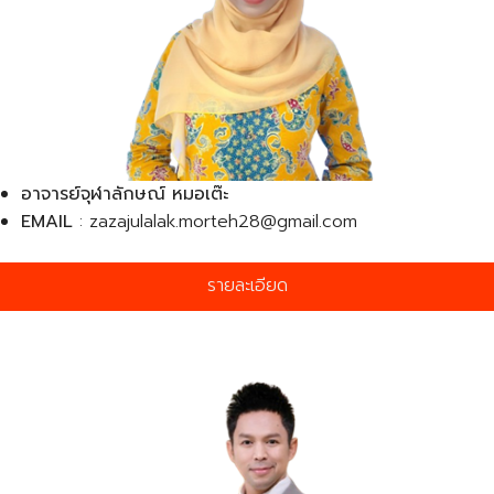
อาจารย์จุฬาลักษณ์ หมอเต๊ะ
EMAIL
: zazajulalak.morteh28@gmail.com
รายละเอียด